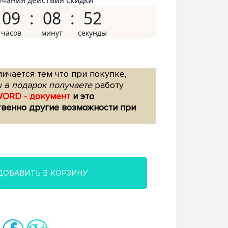
нчания действия скидки
09
08
51
ичается тем что при покупке,
 в подарок получаете
работу
WORD - документ
и это
твенно другие возможности при
ДОБАВИТЬ В КОРЗИНУ