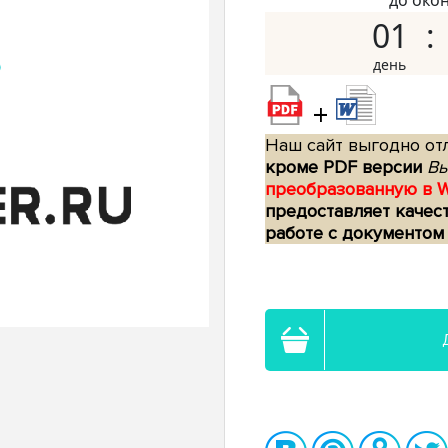
до око
01
+
Наш сайт выгодно отл
кроме PDF версии
Вы
преобразованную в 
предоставляет качес
работе с документом