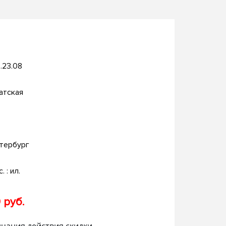
.23.08
атская
тербург
. : ил.
 руб.