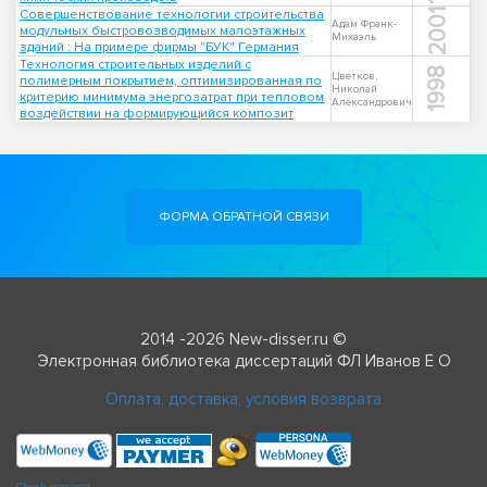
Совершенствование технологии строительства
2001
Адам Франк-
модульных быстровозводимых малоэтажных
Михаэль
зданий : На примере фирмы "БУК" Германия
Технология строительных изделий с
1998
Цветков,
полимерным покрытием, оптимизированная по
Николай
критерию минимума энергозатрат при тепловом
Александрович
воздействии на формирующийся композит
ФОРМА ОБРАТНОЙ СВЯЗИ
2014 -2026 New-disser.ru ©
Электронная библиотека диссертаций ФЛ Иванов Е О
Оплата, доставка, условия возврата