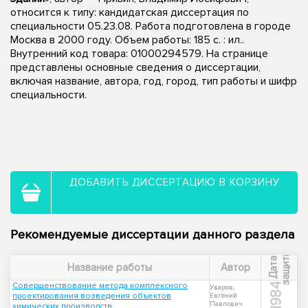
относится к типу: кандидатская диссертация по
специальности 05.23.08. Работа подготовлена в городе
Москва в 2000 году. Объем работы: 185 с. : ил..
Внутренний код товара: 01000294579. На странице
представлены основные сведения о диссертации,
включая название, автора, год, город, тип работы и шифр
специальности.
ДОБАВИТЬ ДИССЕРТАЦИЮ В КОРЗИНУ
Рекомендуемые диссертации данного раздела
ы
Д
а
т
а
з
а
щ
и
т
Название работы
Автор
Совершенствование метода комплексного
1984
Уваров,
проектирования возведения объектов
Евгений
Павлович
химических производств