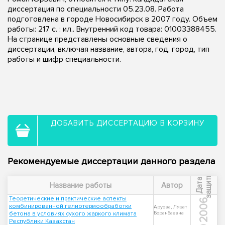
диссертация по специальности 05.23.08. Работа
подготовлена в городе Новосибирск в 2007 году. Объем
работы: 217 с. : ил.. Внутренний код товара: 01003388455.
На странице представлены основные сведения о
диссертации, включая название, автора, год, город, тип
работы и шифр специальности.
ДОБАВИТЬ ДИССЕРТАЦИЮ В КОРЗИНУ
Рекомендуемые диссертации данного раздела
ы
Д
а
т
а
з
а
щ
и
т
Название работы
Автор
Теоретические и практические аспекты
2006
комбинированной гелиотермообработки
Аруова, Лязат
бетона в условиях сухого жаркого климата
Боранбаевна
Республики Казахстан