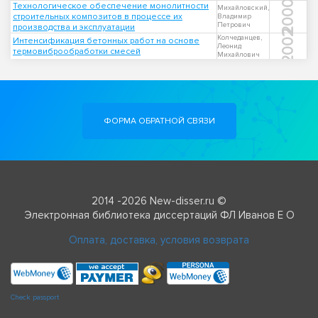
2000
Технологическое обеспечение монолитности
Михайловский,
строительных композитов в процессе их
Владимир
Петрович
производства и эксплуатации
2002
Колчеданцев,
Интенсификация бетонных работ на основе
Леонид
термовиброобработки смесей
Михайлович
ФОРМА ОБРАТНОЙ СВЯЗИ
2014 -2026 New-disser.ru ©
Электронная библиотека диссертаций ФЛ Иванов Е О
Оплата, доставка, условия возврата
Check passport