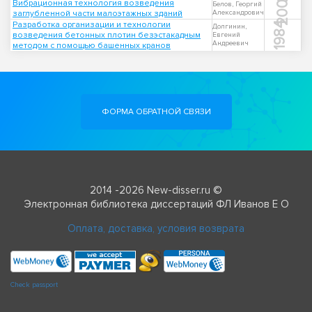
2003
Вибрационная технология возведения
Белов, Георгий
заглубленной части малоэтажных зданий
Александрович
Разработка организации и технологии
1984
Долгинин,
возведения бетонных плотин безэстакадным
Евгений
Андреевич
методом с помощью башенных кранов
ФОРМА ОБРАТНОЙ СВЯЗИ
2014 -2026 New-disser.ru ©
Электронная библиотека диссертаций ФЛ Иванов Е О
Оплата, доставка, условия возврата
Check passport