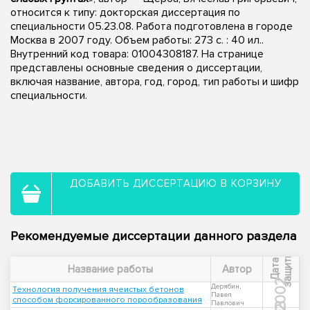
относится к типу: докторская диссертация по
специальности 05.23.08. Работа подготовлена в городе
Москва в 2007 году. Объем работы: 273 с. : 40 ил..
Внутренний код товара: 01004308187. На странице
представлены основные сведения о диссертации,
включая название, автора, год, город, тип работы и шифр
специальности.
ДОБАВИТЬ ДИССЕРТАЦИЮ В КОРЗИНУ
Рекомендуемые диссертации данного раздела
ы
Д
а
т
а
з
а
щ
и
т
Название работы
Автор
2002
Дерябин,
Технология получения ячеистых бетонов
Павел
способом форсированного порообразования
Павлович