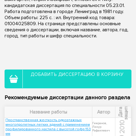
кандидатская диссертация по специальности 05.23.01.
Работа подготовлена в городе Ленинград в 1981 году.
Объем работы: 225 c. : ил. Внутренний код товара:
01004025809. На странице представлены основные
сведения о диссертации, включая название, автора, год,
город, тип работы и шифр специальности.
ДОБАВИТЬ ДИССЕРТАЦИЮ В КОРЗИНУ
Рекомендуемые диссертации данного раздела
ы
Д
а
т
а
з
а
щ
и
т
Название работы
Автор
Пространственная жесткость одноэтажных
2010
Гимранов,
многопролетных легких зданий с применением
Линур
профилированного настила с высотой гофр 153
Рафаилевич
мм