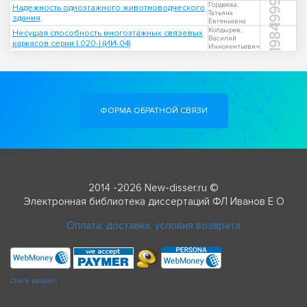
1999
Гордеева,
Надежность одноэтажного животноводческого
Татьяна
здания
Евгеньевна
1984
Колдырев,
Несущая способность многоэтажных связевых
Василий
каркасов серии I.020-I (ИИ-04)
Иннокентьевич
ФОРМА ОБРАТНОЙ СВЯЗИ
2014 -2026 New-disser.ru ©
Электронная библиотека диссертаций ФЛ Иванов Е О
Оплата, доставка, условия возврата
Check passport