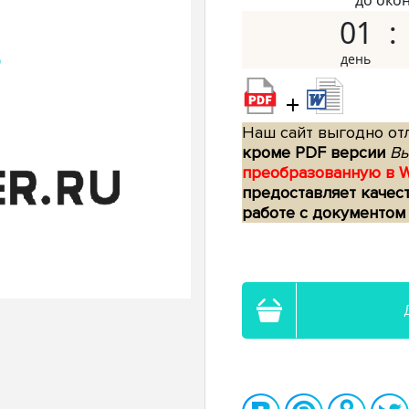
до око
01
+
Наш сайт выгодно отл
кроме PDF версии
Вы
преобразованную в 
предоставляет качес
работе с документом