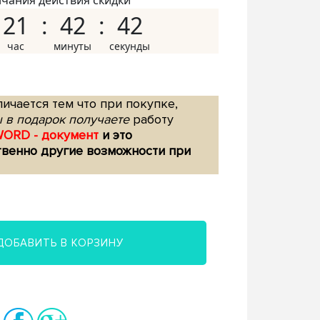
нчания действия скидки
21
42
41
ичается тем что при покупке,
 в подарок получаете
работу
WORD - документ
и это
твенно другие возможности при
ДОБАВИТЬ В КОРЗИНУ