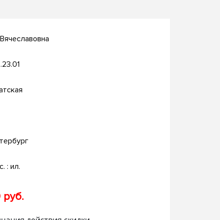
 Вячеславовна
.23.01
атская
тербург
. : ил.
 руб.