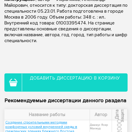
Майорович, относится к типу: докторская диссертация по
специальности 05.23.01. Работа подготовлена в городе
Москва в 2006 году. Объем работы: 348 с. : ил..
Внутренний код товара: 01003395474. На странице
представлены основные сведения о диссертации,
включая название, автора, год, город, тип работы и шифр
специальности.
ДОБАВИТЬ ДИССЕРТАЦИЮ В КОРЗИНУ
Рекомендуемые диссертации данного раздела
ы
Д
а
т
а
з
а
щ
и
т
Название работы
Автор
2000
Создание строительными методами
Джамус Ясер
комфортных условий внутренней среды в
Махмуд
гражданских зданиях Ближнего Востока