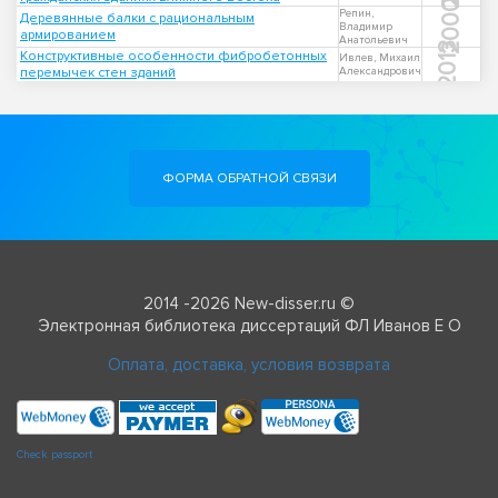
2000
Репин,
Деревянные балки с рациональным
Владимир
армированием
Анатольевич
2013
Конструктивные особенности фибробетонных
Ивлев, Михаил
перемычек стен зданий
Александрович
ФОРМА ОБРАТНОЙ СВЯЗИ
2014 -2026 New-disser.ru ©
Электронная библиотека диссертаций ФЛ Иванов Е О
Оплата, доставка, условия возврата
Check passport