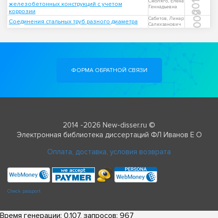
2010
Смоляго, Елена
железобетонных конструкций с учетом
Геннадьевна
коррозии
2009
Сабитов, Линар
Соединения стальных труб разного диаметра
Салихзанович
ФОРМА ОБРАТНОЙ СВЯЗИ
2014 -2026 New-disser.ru ©
Электронная библиотека диссертаций ФЛ Иванов Е О
Оплата, доставка, условия возврата
Check passport
Время генерации: 0.107, запросов: 967