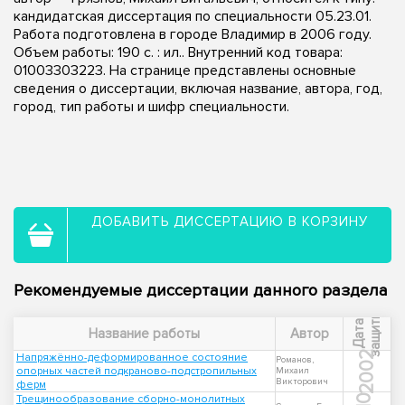
кандидатская диссертация по специальности 05.23.01.
Работа подготовлена в городе Владимир в 2006 году.
Объем работы: 190 с. : ил.. Внутренний код товара:
01003303223. На странице представлены основные
сведения о диссертации, включая название, автора, год,
город, тип работы и шифр специальности.
ДОБАВИТЬ ДИССЕРТАЦИЮ В КОРЗИНУ
Рекомендуемые диссертации данного раздела
ы
Д
а
т
а
з
а
щ
и
т
Название работы
Автор
2002
Напряжённо-деформированное состояние
Романов,
опорных частей подкраново-подстропильных
Михаил
Викторович
ферм
Трещинообразование сборно-монолитных