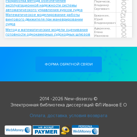
2006
Разработка метода обеспечения
Перечесов,
эксплуатационной надежности системы
Владимир
Сергеевич
автоматического управления курсом судна
Математическое моделирование работы
2012
Бажанкин,
винтового движителя при маневрировании
Юрий
Владимирович
судна
2000
Адерихина,
Метод и математические модели оценивания
Елена
готовности однокамерных судоходных шлюзов
Ивановна
ФОРМА ОБРАТНОЙ СВЯЗИ
2014 -2026 New-disser.ru ©
Электронная библиотека диссертаций ФЛ Иванов Е О
Оплата, доставка, условия возврата