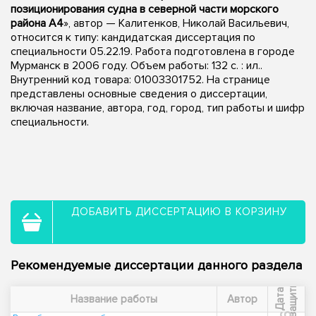
позиционирования судна в северной части морского
района А4
», автор — Калитенков, Николай Васильевич,
относится к типу: кандидатская диссертация по
специальности 05.22.19. Работа подготовлена в городе
Мурманск в 2006 году. Объем работы: 132 с. : ил..
Внутренний код товара: 01003301752. На странице
представлены основные сведения о диссертации,
включая название, автора, год, город, тип работы и шифр
специальности.
ДОБАВИТЬ ДИССЕРТАЦИЮ В КОРЗИНУ
Рекомендуемые диссертации данного раздела
ы
Д
а
т
а
з
а
щ
и
т
Название работы
Автор