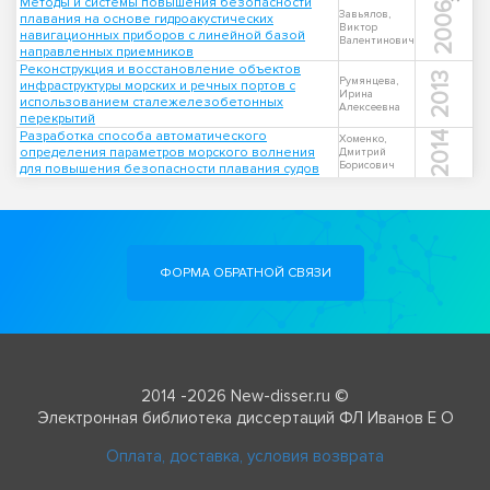
Методы и системы повышения безопасности
2006
Завьялов,
плавания на основе гидроакустических
Виктор
навигационных приборов с линейной базой
Валентинович
направленных приемников
Реконструкция и восстановление объектов
2013
Румянцева,
инфраструктуры морских и речных портов с
Ирина
использованием сталежелезобетонных
Алексеевна
перекрытий
Разработка способа автоматического
2014
Хоменко,
определения параметров морского волнения
Дмитрий
Борисович
для повышения безопасности плавания судов
ФОРМА ОБРАТНОЙ СВЯЗИ
2014 -2026 New-disser.ru ©
Электронная библиотека диссертаций ФЛ Иванов Е О
Оплата, доставка, условия возврата