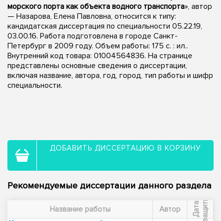
морского порта как объекта водного транспорта
», автор
— Назарова, Елена Павловна, относится к типу:
кандидатская диссертация по специальности 05.22.19,
03.00.16. Работа подготовлена в городе Санкт-
Петербург в 2009 году. Объем работы: 175 с. : ил..
Внутренний код товара: 01004564836. На странице
представлены основные сведения о диссертации,
включая название, автора, год, город, тип работы и шифр
специальности.
ДОБАВИТЬ ДИССЕРТАЦИЮ В КОРЗИНУ
Рекомендуемые диссертации данного раздела
ы
Д
а
т
а
з
а
щ
и
т
Название работы
Автор