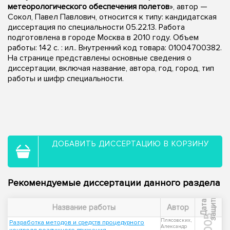
метеорологического обеспечения полетов
», автор —
Сокол, Павел Павлович, относится к типу: кандидатская
диссертация по специальности 05.22.13. Работа
подготовлена в городе Москва в 2010 году. Объем
работы: 142 с. : ил.. Внутренний код товара: 01004700382.
На странице представлены основные сведения о
диссертации, включая название, автора, год, город, тип
работы и шифр специальности.
ДОБАВИТЬ ДИССЕРТАЦИЮ В КОРЗИНУ
Рекомендуемые диссертации данного раздела
ы
Д
а
т
а
з
а
щ
и
т
Название работы
Автор
2005
Плясовских,
Разработка методов и средств процедурного
Александр