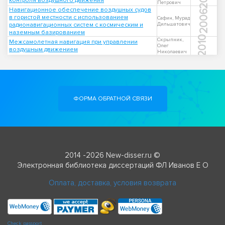
контроля воздушного движения
Петрович
Навигационное обеспечение воздушных судов
2006
в гористой местности с использованием
Сафин, Мурад
радионавигационных систем с космическим и
Дильшатович
наземным базированием
2010
Скрыпник,
Межсамолетная навигация при управлении
Олег
воздушным движением
Николаевич
ФОРМА ОБРАТНОЙ СВЯЗИ
2014 -2026 New-disser.ru ©
Электронная библиотека диссертаций ФЛ Иванов Е О
Оплата, доставка, условия возврата
Check passport