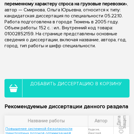
переменному характеру спроса на грузовые перевозки
»,
автор — Смирнова, Ольга Юрьевна, относится к типу:
кандидатская диссертация по специальности 05.22.10.
Работа подготовлена в городе Тюмень в 2005 году.
Объем работы: 152 с. : ил.. Внутренний код товара:
01002852159. На странице представлены основные
сведения о диссертации, включая название, автора, год,
город, тип работы и шифр специальности.
ДОБАВИТЬ ДИССЕРТАЦИЮ В КОРЗИНУ
Рекомендуемые диссертации данного раздела
ы
Д
а
т
а
з
а
щ
и
т
Название работы
Автор
2008
Повышение системной безопасности
Кадасев,
транспортных потоков оптимизацией
Дмитрий