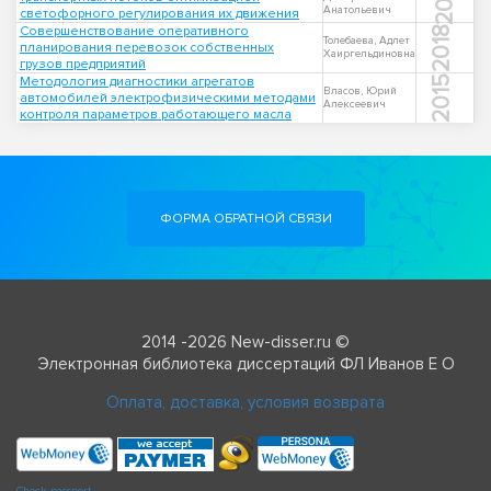
Анатольевич
светофорного регулирования их движения
Совершенствование оперативного
2018
Толебаева, Адлет
планирования перевозок собственных
Хаиргельдиновна
грузов предприятий
Методология диагностики агрегатов
2015
Власов, Юрий
автомобилей электрофизическими методами
Алексеевич
контроля параметров работающего масла
ФОРМА ОБРАТНОЙ СВЯЗИ
2014 -2026 New-disser.ru ©
Электронная библиотека диссертаций ФЛ Иванов Е О
Оплата, доставка, условия возврата