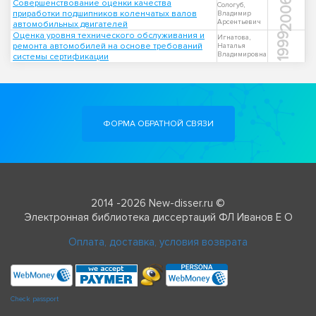
2006
Совершенствование оценки качества
Сологуб,
приработки подшипников коленчатых валов
Владимир
Арсентьевич
автомобильных двигателей
Оценка уровня технического обслуживания и
1999
Игнатова,
ремонта автомобилей на основе требований
Наталья
Владимировна
системы сертификации
ФОРМА ОБРАТНОЙ СВЯЗИ
2014 -2026 New-disser.ru ©
Электронная библиотека диссертаций ФЛ Иванов Е О
Оплата, доставка, условия возврата
Check passport