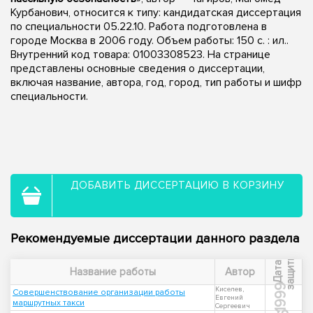
Курбанович, относится к типу: кандидатская диссертация
по специальности 05.22.10. Работа подготовлена в
городе Москва в 2006 году. Объем работы: 150 с. : ил..
Внутренний код товара: 01003308523. На странице
представлены основные сведения о диссертации,
включая название, автора, год, город, тип работы и шифр
специальности.
ДОБАВИТЬ ДИССЕРТАЦИЮ В КОРЗИНУ
Рекомендуемые диссертации данного раздела
ы
Д
а
т
а
з
а
щ
и
т
Название работы
Автор
1999
Киселев,
Совершенствование организации работы
Евгений
маршрутных такси
Сергеевич