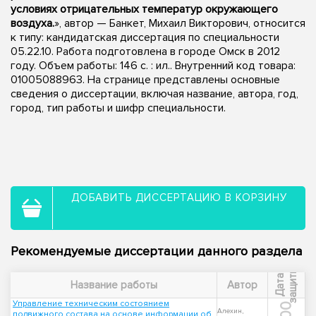
условиях отрицательных температур окружающего
воздуха.
», автор — Банкет, Михаил Викторович, относится
к типу: кандидатская диссертация по специальности
05.22.10. Работа подготовлена в городе Омск в 2012
году. Объем работы: 146 с. : ил.. Внутренний код товара:
01005088963. На странице представлены основные
сведения о диссертации, включая название, автора, год,
город, тип работы и шифр специальности.
ДОБАВИТЬ ДИССЕРТАЦИЮ В КОРЗИНУ
Рекомендуемые диссертации данного раздела
ы
Д
а
т
а
з
а
щ
и
т
Название работы
Автор
Управление техническим состоянием
Алехин,
подвижного состава на основе информации об