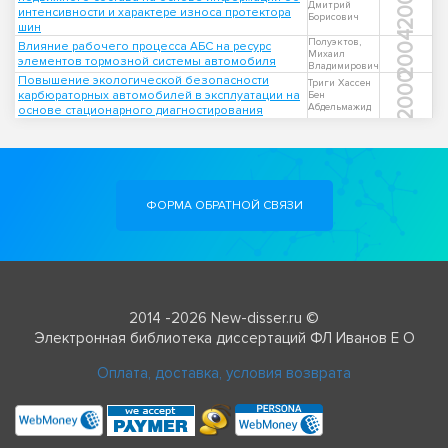
2000
Дмитрий
интенсивности и характере износа протектора
Борисович
шин
2004
Полуэктов,
Влияние рабочего процесса АБС на ресурс
Михаил
элементов тормозной системы автомобиля
Владимирович
2000
Повышение экологической безопасности
Триги Хассен
карбюраторных автомобилей в эксплуатации на
Бен
Абдельмажид
основе стационарного диагностирования
ФОРМА ОБРАТНОЙ СВЯЗИ
2014 -2026 New-disser.ru ©
Электронная библиотека диссертаций ФЛ Иванов Е О
Оплата, доставка, условия возврата