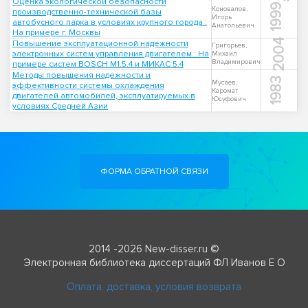
Оценка экологической безопасности
1999
Коновалов,
производственно-технической базы
Игорь
автобусного парка в условиях крупного города :
Анатольевич
На примере г. Москвы
2004
Повышение эксплуатационной надежности
Григорьев,
электронных систем управления двигателем : На
Михаил
Владимирович
примере систем BOSCH M1.5.4 и МИКАС 5.4
Методы повышения надежности и
1983
Мусаев,
эффективности системы охлаждения
Каромат
двигателей автомобилей, эксплуатируемых в
Юсуфович
условиях Средней Азии
ФОРМА ОБРАТНОЙ СВЯЗИ
2014 -2026 New-disser.ru ©
Электронная библиотека диссертаций ФЛ Иванов Е О
Оплата, доставка, условия возврата