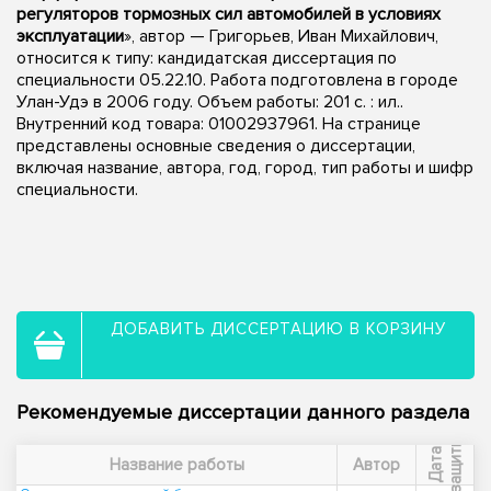
регуляторов тормозных сил автомобилей в условиях
эксплуатации
», автор — Григорьев, Иван Михайлович,
относится к типу: кандидатская диссертация по
специальности 05.22.10. Работа подготовлена в городе
Улан-Удэ в 2006 году. Объем работы: 201 с. : ил..
Внутренний код товара: 01002937961. На странице
представлены основные сведения о диссертации,
включая название, автора, год, город, тип работы и шифр
специальности.
ДОБАВИТЬ ДИССЕРТАЦИЮ В КОРЗИНУ
Рекомендуемые диссертации данного раздела
ы
Д
а
т
а
з
а
щ
и
т
Название работы
Автор