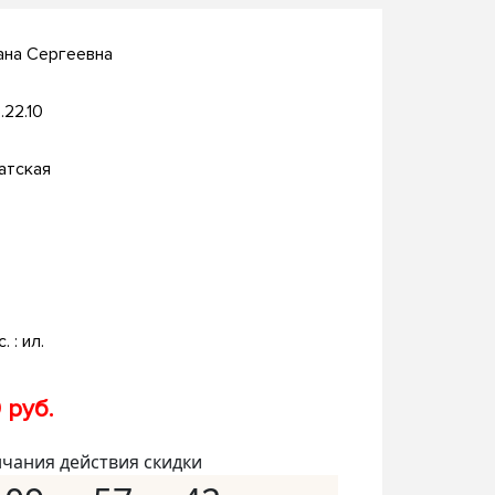
ана Сергеевна
.22.10
атская
. : ил.
 руб.
нчания действия скидки