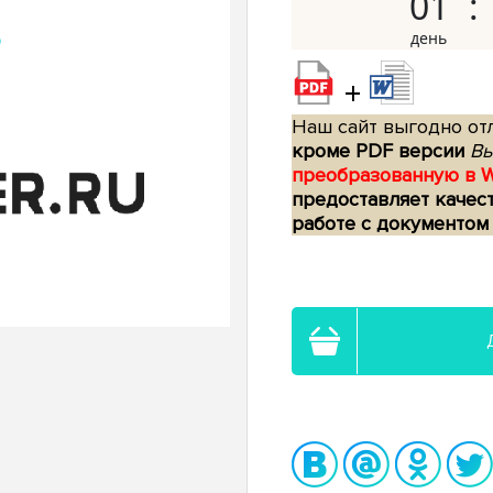
01
+
Наш сайт выгодно отл
кроме PDF версии
Вы
преобразованную в 
предоставляет качес
работе с документом