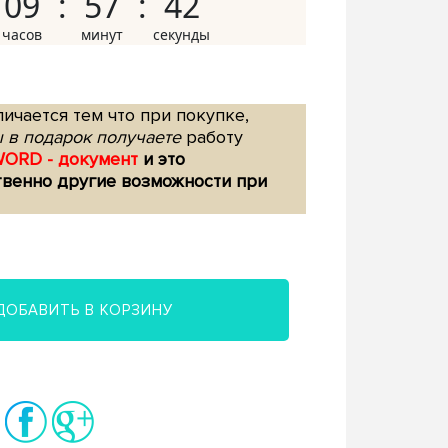
09
57
41
ичается тем что при покупке,
 в подарок получаете
работу
WORD - документ
и это
твенно другие возможности при
ДОБАВИТЬ В КОРЗИНУ