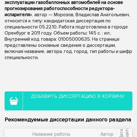
эксплуатации газобаллонных автомобилей на основе
прогнозирования работоспособности редуктора-
испарителя
», автор — Морозов, Владислав Анатольевич,
относится к типу: кандидатская диссертация по
специальности 05.22.10. Работа подготовлена в городе
Оренбург в 2011 году. Объем работы: 145 с. : ил..
Внутренний код товара: 01005000635. На странице
представлены основные сведения о диссертации,
включая название, автора, год, город, тип работы и шифр
специальности.
ДОБАВИТЬ ДИССЕРТАЦИЮ В КОРЗИНУ
Рекомендуемые диссертации данного раздела
ы
Д
а
т
а
з
а
щ
и
т
Название работы
Автор