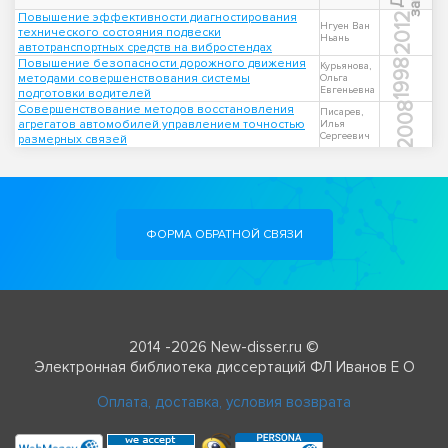
Повышение эффективности диагностирования
2012
Нгуен Ван
технического состояния подвески
Ньань
автотранспортных средств на вибростендах
Повышение безопасности дорожного движения
1998
Курьянова,
методами совершенствования системы
Ольга
Евгеньевна
подготовки водителей
2008
Совершенствование методов восстановления
Писарев,
агрегатов автомобилей управлением точностью
Илья
Сергеевич
размерных связей
ФОРМА ОБРАТНОЙ СВЯЗИ
2014 -2026 New-disser.ru ©
Электронная библиотека диссертаций ФЛ Иванов Е О
Оплата, доставка, условия возврата