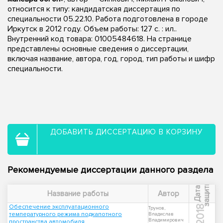
относится к типу: кандидатская диссертация по
специальности 05.22.10. Работа подготовлена в городе
Иркутск в 2012 году. Объем работы: 127 с. : ил..
Внутренний код товара: 01005484618. На странице
представлены основные сведения о диссертации,
включая название, автора, год, город, тип работы и шифр
специальности.
ДОБАВИТЬ ДИССЕРТАЦИЮ В КОРЗИНУ
Рекомендуемые диссертации данного раздела
ы
Д
а
т
а
з
а
щ
и
т
Название работы
Автор
Обеспечение эксплуатационного
2018
Трунов,
температурного режима подкапотного
Владислав
Владимирович
пространства автомобиля