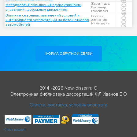
2008
Живоглядов,
Методология повышения эффективности
Владимир
управления дорожным движением
Георгиевич
2004
Влияние сезонных изменений условий и
Ракитин,
интенсивности эксплуатации на поток отказов
Александр
Николаевич
автомобилей
ФОРМА ОБРАТНОЙ СВЯЗИ
2014 -2026 New-disser.ru ©
Электронная библиотека диссертаций ФЛ Иванов Е О
Оплата, доставка, условия возврата
Check passport