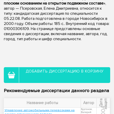
плоским основанием на открытом подвижном составе
»,
автор — Псеровская, Елена Дмитриевна, относится к
типу: кандидатская диссертация по специальности
05.22.08. Работа подготовлена в городе Новосибирск в
2000 году. Объем работы: 185 с.. Внутренний код товара:
01000306109. На странице представлены основные
сведения о диссертации, включая название, автора, год,
город, тип работы и шифр специальности.
ДОБАВИТЬ ДИССЕРТАЦИЮ В КОРЗИНУ
Рекомендуемые диссертации данного раздела
ы
Д
а
т
а
з
а
щ
и
т
Название работы
Автор
2004
Курганов,
Управление автомобильными перевозками на
Валерий