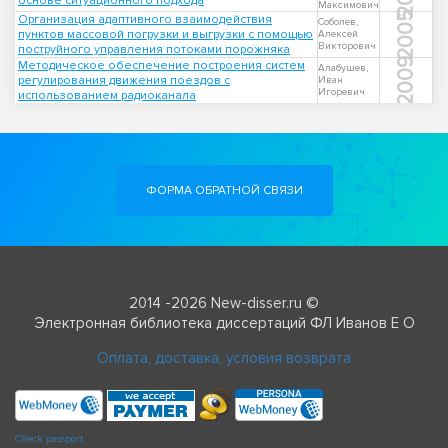
основе ситуационного подхода
Максимович
2005
Организация адаптивного взаимодействия
Соболев,
пунктов массовой погрузки и выгрузки с помощью
Алексей
Викторович
поструйного управления потоками порожняка
2009
Методическое обеспечение построения систем
Алабушев,
регулирования движения поездов с
Иван
Игоревич
использованием радиоканала
ФОРМА ОБРАТНОЙ СВЯЗИ
2014 -2026 New-disser.ru ©
Электронная библиотека диссертаций ФЛ Иванов Е О
Оплата, доставка, условия возврата
Check passport