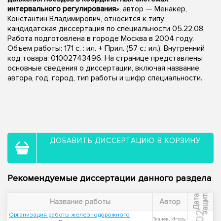
интервального регулирования
», автор — Менакер,
Константин Владимирович, относится к типу:
кандидатская диссертация по специальности 05.22.08.
Работа подготовлена в городе Москва в 2004 году.
Объем работы: 171 с. : ил. + Прил. (57 с.: ил.). Внутренний
код товара: 01002743496. На странице представлены
основные сведения о диссертации, включая название,
автора, год, город, тип работы и шифр специальности.
ДОБАВИТЬ ДИССЕРТАЦИЮ В КОРЗИНУ
Рекомендуемые диссертации данного раздела
ы
Д
а
т
а
з
а
щ
и
т
Название работы
Автор
Организация работы железнодорожного
Ткачев, Игорь