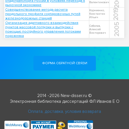
2002
хладотранспорта России в условиях перехода к
Валентинович
рыночной экономике
Совершенствование метода расчета
2019
Корниенко,
продольного профиля сортировочных путей
Константин
Ильич
железнодорожных станций
Организация адаптивного взаимодействия
2005
Соболев,
пунктов массовой погрузки и выгрузки с
Алексей
помощью поструйного управления потоками
Викторович
порожняка
ФОРМА ОБРАТНОЙ СВЯЗИ
2014 -2026 New-disser.ru ©
Электронная библиотека диссертаций ФЛ Иванов Е О
Оплата, доставка, условия возврата