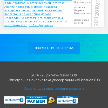
Владимирович
в электротяговых сетях переменного тока
Анализ и способы снижения расхода
2010
Альжанов,
электроэнергии в грузовом движении на
Бауржан
Бахытжанович
Казахстанской железной дороге
Определение остаточного срока службы
2011
Лафта Вааил
специального подвижного состава с учетом
Махмод
неполноты исходной информации
ФОРМА ОБРАТНОЙ СВЯЗИ
2014 -2026 New-disser.ru ©
Электронная библиотека диссертаций ФЛ Иванов Е О
Оплата, доставка, условия возврата