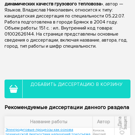
динамических качеств грузового тепловоза
», автор —
Языков, Владислав Николаевич, относится к типу:
кандидатская диссертация по специальности 05.22.07.
Работа подготовлена в городе Брянск в 2004 году.
Объем работы: 151 с. : ил.. Внутренний код товара:
01002626144. На странице представлены основные
сведения о диссертации, включая название, автора, год,
город, тип работы и шифр специальности.
ДОБАВИТЬ ДИССЕРТАЦИЮ В КОРЗИНУ
Рекомендуемые диссертации данного раздела
ы
Д
а
т
а
з
а
щ
и
т
Название работы
Автор
2007
Электродуговые процессы как основа
Колосов,
технической диагностики нарушений токосъема
Дмитрий