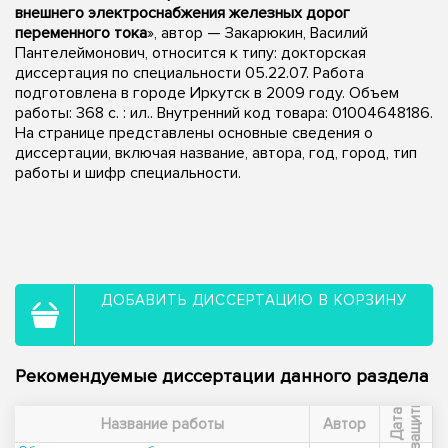
внешнего электроснабжения железных дорог
переменного тока
», автор — Закарюкин, Василий
Пантелеймонович, относится к типу: докторская
диссертация по специальности 05.22.07. Работа
подготовлена в городе Иркутск в 2009 году. Объем
работы: 368 с. : ил.. Внутренний код товара: 01004648186.
На странице представлены основные сведения о
диссертации, включая название, автора, год, город, тип
работы и шифр специальности.
ДОБАВИТЬ ДИССЕРТАЦИЮ В КОРЗИНУ
Рекомендуемые диссертации данного раздела
ы
Д
а
т
а
з
а
щ
и
т
Название работы
Автор