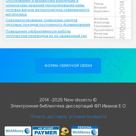
Обоснование и разработка концепции и
2014
Попов,
технических решений проектирования рамы
Виталий
тележки вагона метрополитена современного
Борисович
мегаполиса
2008
Антропов,
Совершенствование тормозных средств
Александр
грузовых поездов постоянного формирования
Николаевич
2010
Лукьянченко,
Повышение эффективности работы
Вячеслав
тепловозов переводом их на сжиженный газ
Вячеславович
ФОРМА ОБРАТНОЙ СВЯЗИ
2014 -2026 New-disser.ru ©
Электронная библиотека диссертаций ФЛ Иванов Е О
Оплата, доставка, условия возврата