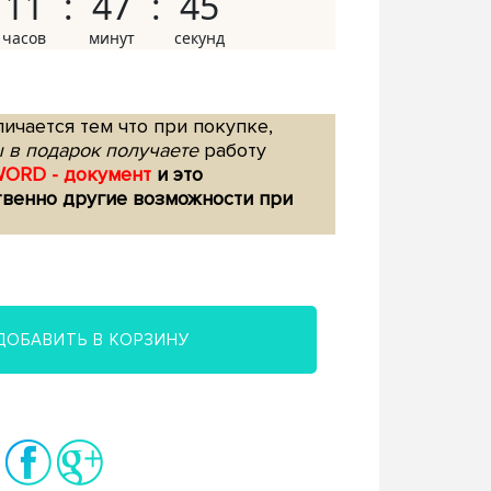
11
47
44
ичается тем что при покупке,
 в подарок получаете
работу
WORD - документ
и это
твенно другие возможности при
ДОБАВИТЬ В КОРЗИНУ