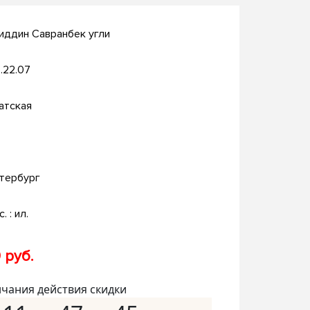
иддин Савранбек угли
.22.07
атская
тербург
. : ил.
 руб.
нчания действия скидки