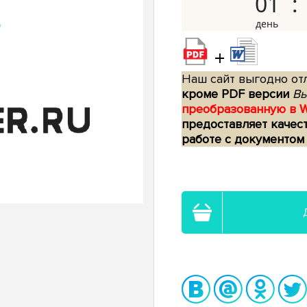
01
+
Наш сайт выгодно отл
кроме PDF версии
Вы
преобразованную в 
предоставляет качес
работе с документом