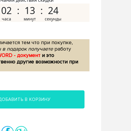
нчания действия скидки
02
13
23
ичается тем что при покупке,
 в подарок получаете
работу
WORD - документ
и это
твенно другие возможности при
ДОБАВИТЬ В КОРЗИНУ