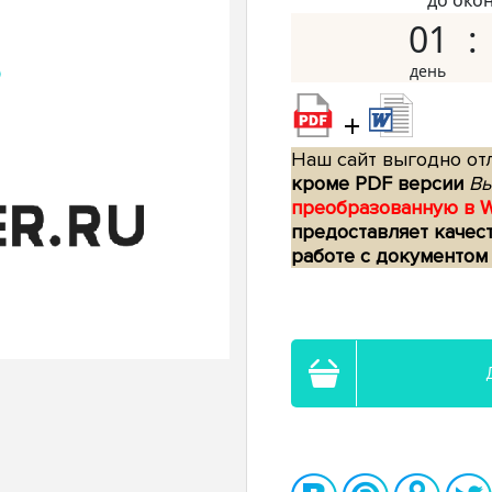
до око
01
+
Наш сайт выгодно отл
кроме PDF версии
Вы
преобразованную в 
предоставляет качес
работе с документом