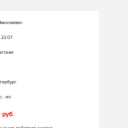
Николаевич
.22.07
атская
тербург
. : ил.
 руб.