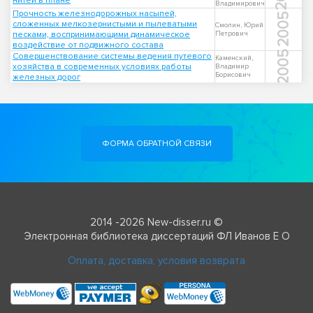
нитей в плане
Владимирович
Прочность железнодорожных насыпей,
2005
сложенных мелкозернистыми и пылеватыми
Смолин, Юрий
песками, воспринимающими динамическое
Петрович
воздействие от подвижного состава
2005
Совершенствование системы ведения путевого
Каменский,
хозяйства в современных условиях работы
Владимир
Борисович
железных дорог
ФОРМА ОБРАТНОЙ СВЯЗИ
2014 -2026 New-disser.ru ©
Электронная библиотека диссертаций ФЛ Иванов Е О
Оплата, доставка, условия возврата