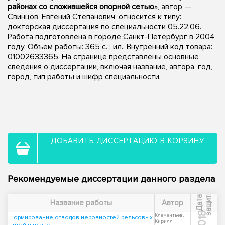
районах со сложившейся опорной сетью
», автор —
Свинцов, Евгений Степанович, относится к типу:
докторская диссертация по специальности 05.22.06.
Работа подготовлена в городе Санкт-Петербург в 2004
году. Объем работы: 365 с. : ил.. Внутренний код товара:
01002633365. На странице представлены основные
сведения о диссертации, включая название, автора, год,
город, тип работы и шифр специальности.
ДОБАВИТЬ ДИССЕРТАЦИЮ В КОРЗИНУ
Рекомендуемые диссертации данного раздела
ы
Д
а
т
а
з
а
щ
и
т
Название работы
Автор
2018
Клементьев,
Нормирование отводов неровностей рельсовых
Кирилл