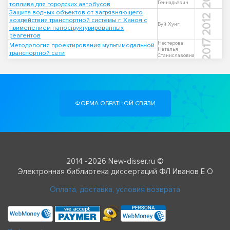
Геннадьевич
топлива для городских автобусов
Защита водных объектов от загрязняющего
2012
воздействия транспортной системы г. Ханоя с
Буй Хунг
применением наноструктурированных
реагентов
2017
Нестерова,
Методология проектирования мультимодальной
Наталья
транспортной сети
Станиславовна
ФОРМА ОБРАТНОЙ СВЯЗИ
2014 -2026 New-disser.ru ©
Электронная библиотека диссертаций ФЛ Иванов Е О
Оплата, доставка, условия возврата