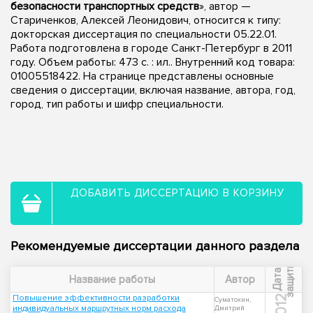
безопасности транспортных средств
», автор —
Стариченков, Алексей Леонидович, относится к типу:
докторская диссертация по специальности 05.22.01.
Работа подготовлена в городе Санкт-Петербург в 2011
году. Объем работы: 473 с. : ил.. Внутренний код товара:
01005518422. На странице представлены основные
сведения о диссертации, включая название, автора, год,
город, тип работы и шифр специальности.
ДОБАВИТЬ ДИССЕРТАЦИЮ В КОРЗИНУ
Рекомендуемые диссертации данного раздела
ы
Д
а
т
а
з
а
щ
и
т
Название работы
Автор
Повышение эффективности разработки
2012
Суматохин,
индивидуальных маршрутных норм расхода
Дмитрий