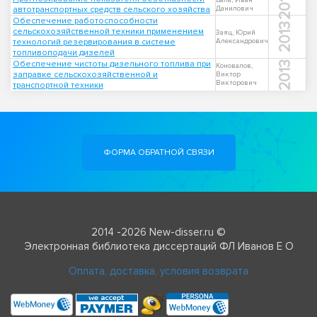
2013
Бала, Иван
автотранспортных средств сельского хозяйства
Данилович
Обеспечение работоспособности
2013
сельскохозяйственной техники применением
Заяц, Юрий
технологий резервирования в системе
Александрович
топливоподачи дизелей
Обеспечение чистоты дизельного топлива при
2013
Коновалов,
заправке сельскохозяйственной и
Виктор
Викторович
транспортной техники
ФОРМА ОБРАТНОЙ СВЯЗИ
2014 -2026 New-disser.ru ©
Электронная библиотека диссертаций ФЛ Иванов Е О
Оплата, доставка, условия возврата