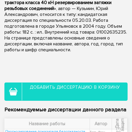
трактора класса 40 кН резервированием затяжки
резьбовых соединений
», автор — Кузьмин, Юрий
Александрович, относится к типу: кандидатская
диссертация по специальности 05.20.03. Работа
подготовлена в городе Ульяновск в 2004 году. Объем
работы: 182 с. : ил.. Внутренний код товара: 01002635235.
На странице представлены основные сведения о
диссертации, включая название, автора, год, город, тип
работы и шифр специальности.
ДОБАВИТЬ ДИССЕРТАЦИЮ В КОРЗИНУ
Рекомендуемые диссертации данного раздела
ы
Д
а
т
а
з
а
щ
и
т
Название работы
Автор
Прогнозирование показателя безотказности