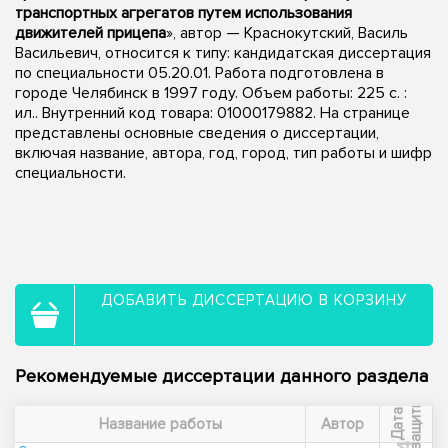
транспортных агрегатов путем использования
движителей прицепа
», автор — Краснокутский, Василь
Васильевич, относится к типу: кандидатская диссертация
по специальности 05.20.01. Работа подготовлена в
городе Челябинск в 1997 году. Объем работы: 225 с. :
ил.. Внутренний код товара: 01000179882. На странице
представлены основные сведения о диссертации,
включая название, автора, год, город, тип работы и шифр
специальности.
ДОБАВИТЬ ДИССЕРТАЦИЮ В КОРЗИНУ
Рекомендуемые диссертации данного раздела
ы
Д
а
т
а
з
а
щ
и
т
Название работы
Автор