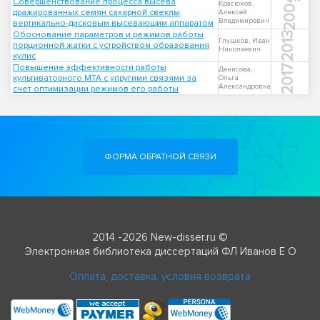
2004
Совершенствование процесса высева
Красюков,
дражированных семян сахарной свеклы
Алексей
Владимирович
вертикально-дисковым высевающим аппаратом
Обоснование параметров и режимов работы
2013
Глушков, Иван
порционной жатки с устройством образования
Николаевич
кулис
Повышение эффективности работы
2017
Денисова,
культиваторного МТА с упругими связями за
Ольга
Александровна
счет оптимизации режимов его работы
ФОРМА ОБРАТНОЙ СВЯЗИ
2014 -2026 New-disser.ru ©
Электронная библиотека диссертаций ФЛ Иванов Е О
Оплата, доставка, условия возврата