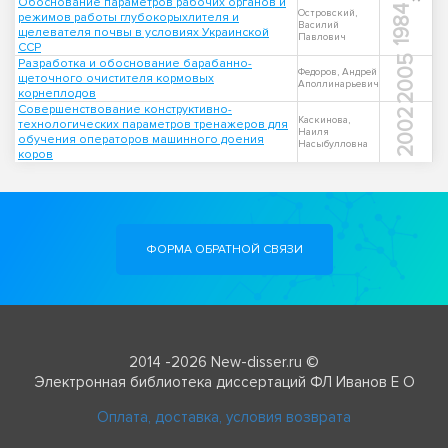
Обоснование параметров рабочих органов и
1984
Островский,
режимов работы глубокорыхлителя и
Василий
щелевателя почвы в условиях Украинской
Павлович
ССР
2005
Разработка и обоснование барабанно-
Федоров, Андрей
щеточного очистителя кормовых
Аполлинарьевич
корнеплодов
Совершенствование конструктивно-
2002
Каскинова,
технологических параметров тренажеров для
Наиля
обучения операторов машинного доения
Насыбулловна
коров
ФОРМА ОБРАТНОЙ СВЯЗИ
2014 -2026 New-disser.ru ©
Электронная библиотека диссертаций ФЛ Иванов Е О
Оплата, доставка, условия возврата