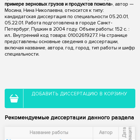
примере зерновых грузов и продуктов помола
», автор —
Мосина, Нина Николаевна, относится к типу:
кандидатская диссертация по специальности 05.20.01,
05.22.01. Работа подготовлена в городе Санкт-
Петербург, Пушкин в 2004 году. Объем работы: 152 с. :
ил.. Внутренний код товара: 01002619277. На странице
представлены основные сведения о диссертации,
включая название, автора, год, город, тип работы и шифр
специальности.
ДОБАВИТЬ ДИССЕРТАЦИЮ В КОРЗИНУ
Рекомендуемые диссертации данного раздела
ы
Д
а
т
а
з
а
щ
и
т
Название работы
Автор