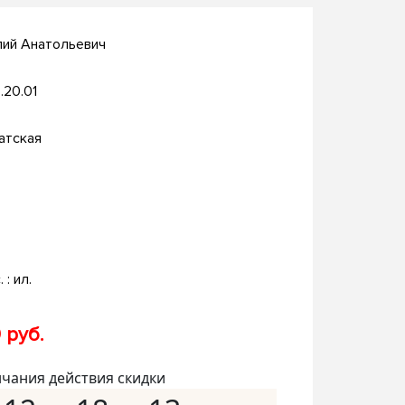
лий Анатольевич
.20.01
атская
. : ил.
 руб.
нчания действия скидки