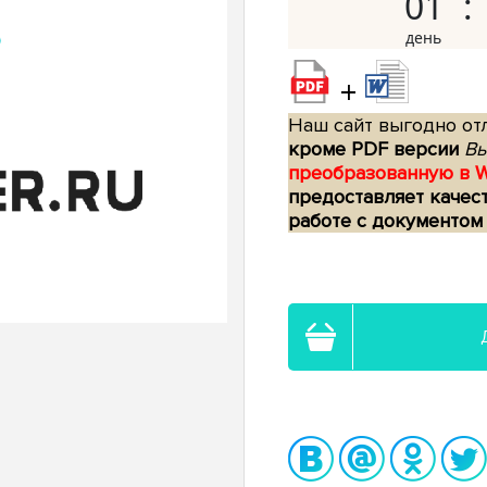
01
+
Наш сайт выгодно отл
кроме PDF версии
Вы
преобразованную в 
предоставляет качес
работе с документом