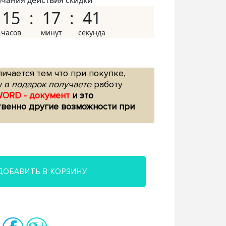
нчания действия скидки
15
17
40
ичается тем что при покупке,
 в подарок получаете
работу
WORD - документ
и это
твенно другие возможности при
ДОБАВИТЬ В КОРЗИНУ