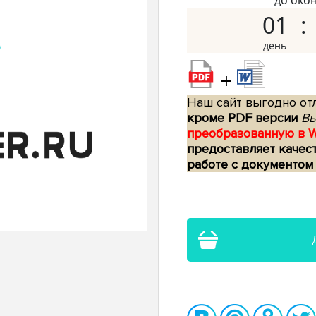
до око
01
+
Наш сайт выгодно отл
кроме PDF версии
Вы
преобразованную в 
предоставляет качес
работе с документом