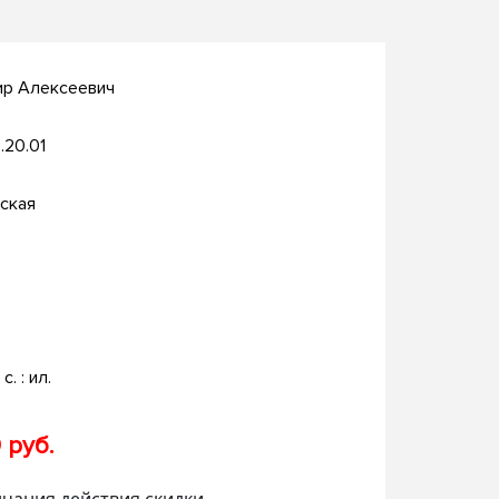
ир Алексеевич
.20.01
ская
с. : ил.
 руб.