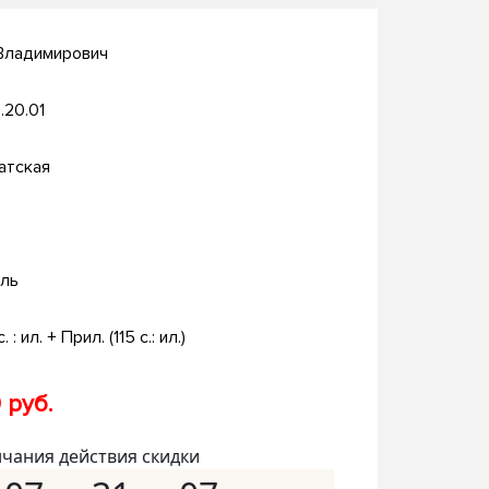
 Владимирович
.20.01
атская
ль
. : ил. + Прил. (115 с.: ил.)
 руб.
нчания действия скидки