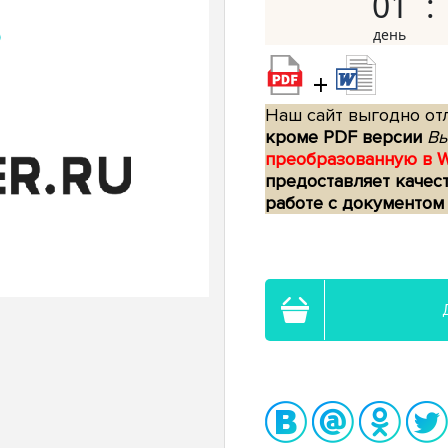
01
+
Наш сайт выгодно отл
кроме PDF версии
Вы
преобразованную в 
предоставляет качес
работе с документом