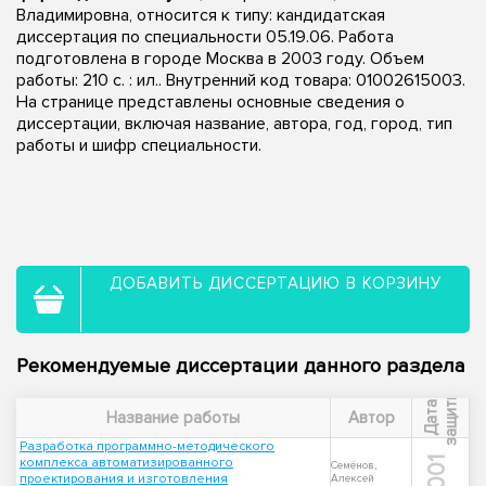
Владимировна, относится к типу: кандидатская
диссертация по специальности 05.19.06. Работа
подготовлена в городе Москва в 2003 году. Объем
работы: 210 с. : ил.. Внутренний код товара: 01002615003.
На странице представлены основные сведения о
диссертации, включая название, автора, год, город, тип
работы и шифр специальности.
ДОБАВИТЬ ДИССЕРТАЦИЮ В КОРЗИНУ
Рекомендуемые диссертации данного раздела
ы
Д
а
т
а
з
а
щ
и
т
Название работы
Автор
Разработка программно-методического
комплекса автоматизированного
2001
Семёнов,
проектирования и изготовления
Алексей