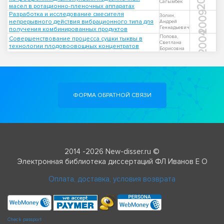
Сагымбек
масел в ротационно-пленочных аппаратах
2009
Разработка и исследование смесителя
Золин,
непрерывного действия вибрационного типа для
Андрей
Геннадьевич
получения комбинированных продуктов
2004
Попова,
Совершенствование процесса сушки тыквы в
Светлана
технологии плодовоовощных концентратов
Борисовна
ФОРМА ОБРАТНОЙ СВЯЗИ
2014 -2026 New-disser.ru ©
Электронная библиотека диссертаций ФЛ Иванов Е О
Оплата, доставка, условия возврата
Check passport