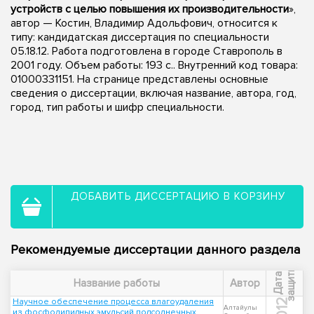
устройств с целью повышения их производительности
»,
автор — Костин, Владимир Адольфович, относится к
типу: кандидатская диссертация по специальности
05.18.12. Работа подготовлена в городе Ставрополь в
2001 году. Объем работы: 193 с.. Внутренний код товара:
01000331151. На странице представлены основные
сведения о диссертации, включая название, автора, год,
город, тип работы и шифр специальности.
ДОБАВИТЬ ДИССЕРТАЦИЮ В КОРЗИНУ
Рекомендуемые диссертации данного раздела
ы
Д
а
т
а
з
а
щ
и
т
Название работы
Автор
Научное обеспечение процесса влагоудаления
2012
Алтайулы
из фосфолипидных эмульсий подсолнечных