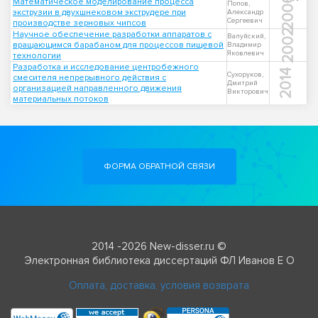
2006
Математическое моделирование процесса
Попов,
экструзии в двухшнековом экструдере при
Александр
Сергеевич
производстве зерновых чипсов
2002
Научное обеспечение разработки аппаратов с
Валуйский,
вращающимся барабаном для процессов пищевой
Владимир
Яковлевич
технологии
Разработка и исследование центробежного
2014
Сухоруков,
смесителя непрерывного действия с
Дмитрий
организацией направленного движения
Викторович
материальных потоков
ФОРМА ОБРАТНОЙ СВЯЗИ
2014 -2026 New-disser.ru ©
Электронная библиотека диссертаций ФЛ Иванов Е О
Оплата, доставка, условия возврата