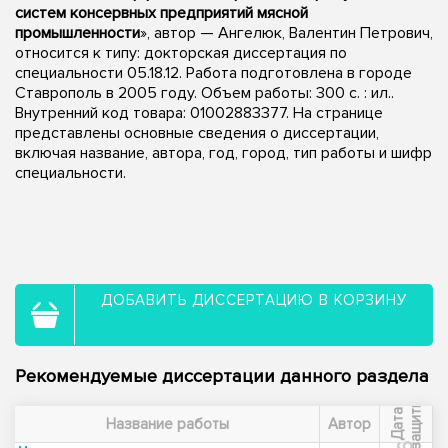
систем консервных предприятий мясной
промышленности
», автор — Ангелюк, Валентин Петрович,
относится к типу: докторская диссертация по
специальности 05.18.12. Работа подготовлена в городе
Ставрополь в 2005 году. Объем работы: 300 с. : ил..
Внутренний код товара: 01002883377. На странице
представлены основные сведения о диссертации,
включая название, автора, год, город, тип работы и шифр
специальности.
ДОБАВИТЬ ДИССЕРТАЦИЮ В КОРЗИНУ
Рекомендуемые диссертации данного раздела
ы
Д
а
т
а
з
а
щ
и
т
Название работы
Автор