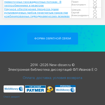
2000
прямоточных газожидкостных потоках : В
Павел
Анатольевич
теплообменнике и реакторе
2004
Научное обеспечение процесса сушки
Шевцов,
культивируемых грибов перегретым паром при
Сергей
Александрович
комбинированных гидродинамических режимах
ФОРМА ОБРАТНОЙ СВЯЗИ
2014 -2026 New-disser.ru ©
Электронная библиотека диссертаций ФЛ Иванов Е О
Оплата, доставка, условия возврата
Check passport