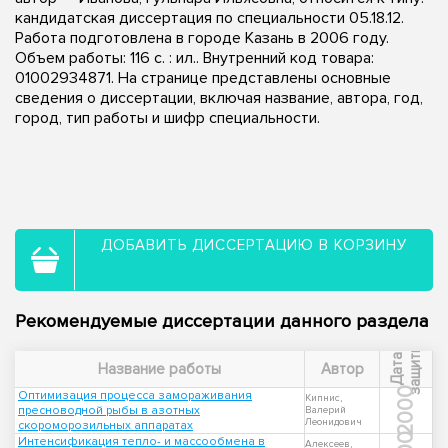
кандидатская диссертация по специальности 05.18.12.
Работа подготовлена в городе Казань в 2006 году.
Объем работы: 116 с. : ил.. Внутренний код товара:
01002934871. На странице представлены основные
сведения о диссертации, включая название, автора, год,
город, тип работы и шифр специальности.
ДОБАВИТЬ ДИССЕРТАЦИЮ В КОРЗИНУ
Рекомендуемые диссертации данного раздела
ы
Д
а
т
а
з
а
щ
и
т
Название работы
Автор
2000
Оптимизация процесса замораживания
Кипнис,
пресноводной рыбы в азотных
Валерий
Леонидович
скороморозильных аппаратах
Интенсификация тепло- и массообмена в
Алексеев,