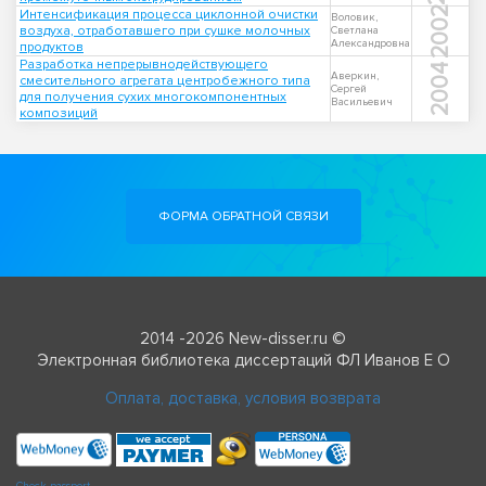
2002
Интенсификация процесса циклонной очистки
Воловик,
воздуха, отработавшего при сушке молочных
Светлана
Александровна
продуктов
Разработка непрерывнодействующего
2004
Аверкин,
смесительного агрегата центробежного типа
Сергей
для получения сухих многокомпонентных
Васильевич
композиций
ФОРМА ОБРАТНОЙ СВЯЗИ
2014 -2026 New-disser.ru ©
Электронная библиотека диссертаций ФЛ Иванов Е О
Оплата, доставка, условия возврата