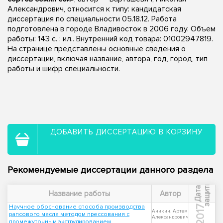
Александрович, относится к типу: кандидатская
диссертация по специальности 05.18.12. Работа
подготовлена в городе Владивосток в 2006 году. Объем
работы: 143 с. : ил.. Внутренний код товара: 01002947819.
На странице представлены основные сведения о
диссертации, включая название, автора, год, город, тип
работы и шифр специальности.
ДОБАВИТЬ ДИССЕРТАЦИЮ В КОРЗИНУ
Рекомендуемые диссертации данного раздела
ы
Д
а
т
а
з
а
щ
и
т
Название работы
Автор
Научное обоснование способа производства
2017
Аникин, Артем
рапсового масла методом прессования с
Александрович
промежуточным экструдированием