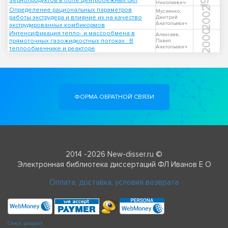
зернопродуктов в поле центробежных сил
Николаевич
2002
Определение рациональных параметров
Мусиенко,
работы экструдера и влияние их на качество
Дмитрий
Анатольевич
экструдированных комбикормов
2000
Интенсификация тепло- и массообмена в
Алексеев,
прямоточных газожидкостных потоках : В
Павел
Анатольевич
теплообменнике и реакторе
ФОРМА ОБРАТНОЙ СВЯЗИ
2014 -2026 New-disser.ru ©
Электронная библиотека диссертаций ФЛ Иванов Е О
Оплата, доставка, условия возврата
Check passport