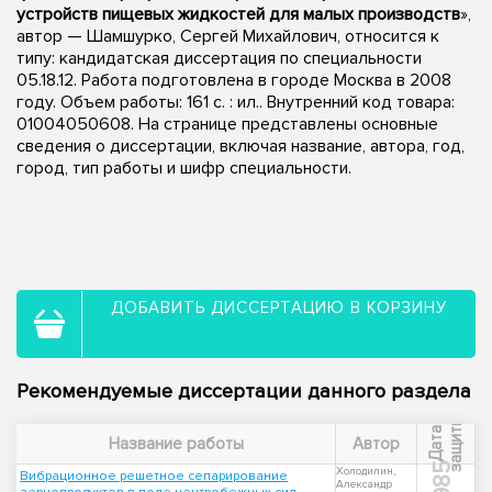
устройств пищевых жидкостей для малых производств
»,
автор — Шамшурко, Сергей Михайлович, относится к
типу: кандидатская диссертация по специальности
05.18.12. Работа подготовлена в городе Москва в 2008
году. Объем работы: 161 с. : ил.. Внутренний код товара:
01004050608. На странице представлены основные
сведения о диссертации, включая название, автора, год,
город, тип работы и шифр специальности.
ДОБАВИТЬ ДИССЕРТАЦИЮ В КОРЗИНУ
Рекомендуемые диссертации данного раздела
ы
Д
а
т
а
з
а
щ
и
т
Название работы
Автор
1985
Холодилин,
Вибрационное решетное сепарирование
Александр