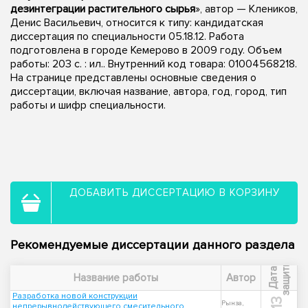
дезинтеграции растительного сырья
», автор — Клеников,
Денис Васильевич, относится к типу: кандидатская
диссертация по специальности 05.18.12. Работа
подготовлена в городе Кемерово в 2009 году. Объем
работы: 203 с. : ил.. Внутренний код товара: 01004568218.
На странице представлены основные сведения о
диссертации, включая название, автора, год, город, тип
работы и шифр специальности.
ДОБАВИТЬ ДИССЕРТАЦИЮ В КОРЗИНУ
Рекомендуемые диссертации данного раздела
ы
Д
а
т
а
з
а
щ
и
т
Название работы
Автор
Разработка новой конструкции
Рынза,
непрерывнодействующего смесительного