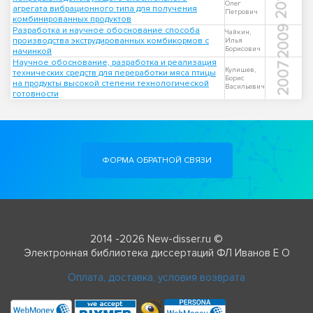
2013
Олег
агрегата вибрационного типа для получения
Петрович
комбинированных продуктов
2009
Разработка и научное обоснование способа
Чайкин,
производства экструдированных комбикормов с
Илья
Борисович
начинкой
Научное обоснование, разработка и реализация
2007
Кулишев,
технических средств для переработки мяса птицы
Борис
на продукты высокой степени технологической
Васильевич
готовности
ФОРМА ОБРАТНОЙ СВЯЗИ
2014 -2026 New-disser.ru ©
Электронная библиотека диссертаций ФЛ Иванов Е О
Оплата, доставка, условия возврата