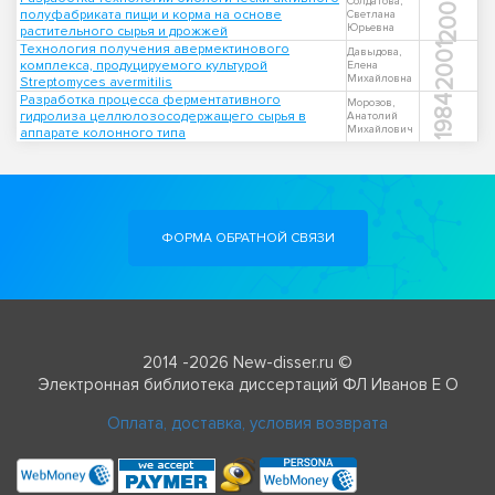
2004
Солдатова,
полуфабриката пищи и корма на основе
Светлана
Юрьевна
растительного сырья и дрожжей
Технология получения авермектинового
2001
Давыдова,
комплекса, продуцируемого культурой
Елена
Михайловна
Streptomyces avermitilis
Разработка процесса ферментативного
1984
Морозов,
гидролиза целлюлозосодержащего сырья в
Анатолий
Михайлович
аппарате колонного типа
ФОРМА ОБРАТНОЙ СВЯЗИ
2014 -2026 New-disser.ru ©
Электронная библиотека диссертаций ФЛ Иванов Е О
Оплата, доставка, условия возврата