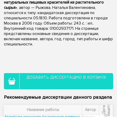
натуральных пищевых красителей из растительного
сырья
», автор — Рыжова, Наталья Валентиновна,
относится к типу: кандидатская диссертация по
специальности 05.18.10. Работа подготовлена в городе
Москва в 2006 году. Объем работы: 243 с. : ил..
Внутренний код товара: 01002937171. На странице
представлены основные сведения о диссертации,
включая название, автора, год, город, тип работы и шифр
специальности.
ДОБАВИТЬ ДИССЕРТАЦИЮ В КОРЗИНУ
Рекомендуемые диссертации данного раздела
ы
Д
а
т
а
з
а
щ
и
т
Название работы
Автор
Разработка технологии биологически активного