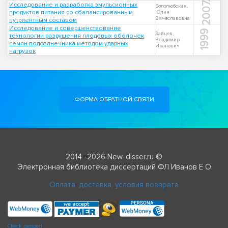
2007
Исследование и разработка эмульсионных
Боголюбская,
продуктов питания со сбалансированным
Юлия
Вячеславовна
нутриентным составом
Исследование и совершенствование
1999
Зайцев,
технологии разрушения плодовых оболочек
Владимир
семян подсолнечника методом ударных
Иванович
нагрузок
ФОРМА ОБРАТНОЙ СВЯЗИ
2014 -2026 New-disser.ru ©
Электронная библиотека диссертаций ФЛ Иванов Е О
Оплата, доставка, условия возврата
Check passport