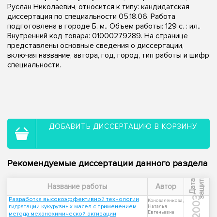
Руслан Николаевич, относится к типу: кандидатская
диссертация по специальности 05.18.06. Работа
подготовлена в городе Б. м.. Объем работы: 129 с. : ил..
Внутренний код товара: 01000279289. На странице
представлены основные сведения о диссертации,
включая название, автора, год, город, тип работы и шифр
специальности.
ДОБАВИТЬ ДИССЕРТАЦИЮ В КОРЗИНУ
Рекомендуемые диссертации данного раздела
ы
Д
а
т
а
з
а
щ
и
т
Название работы
Автор
2003
Разработка высокоэффективной технологии
Коноваленкова,
гидратации кукурузных масел с применением
Наталья
Евгеньевна
метода механохимической активации