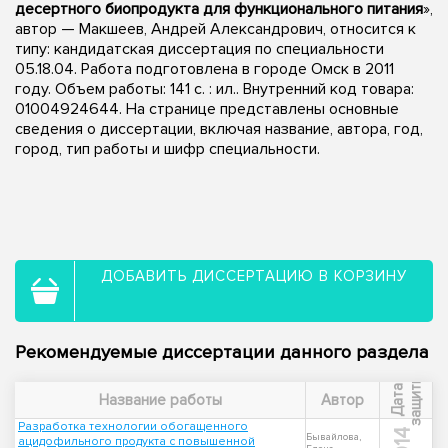
десертного биопродукта для функционального питания
»,
автор — Макшеев, Андрей Александрович, относится к
типу: кандидатская диссертация по специальности
05.18.04. Работа подготовлена в городе Омск в 2011
году. Объем работы: 141 с. : ил.. Внутренний код товара:
01004924644. На странице представлены основные
сведения о диссертации, включая название, автора, год,
город, тип работы и шифр специальности.
ДОБАВИТЬ ДИССЕРТАЦИЮ В КОРЗИНУ
Рекомендуемые диссертации данного раздела
ы
Д
а
т
а
з
а
щ
и
т
Название работы
Автор
Разработка технологии обогащенного
Бывайлова,
ацидофильного продукта с повышенной