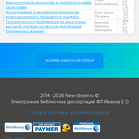
2014
Елена
биологической ценностью и пребиотическими
Александровна
свойствами
2003
Исследование и разработка технологии
Каня, Ирина
композиционного творожного продукта
Петровна
Технология полуфабрикатов из мяса птицы
2019
Борисова,
высокой степени готовности для питания
Вероника
Леонидовна
беременных женщин
ФОРМА ОБРАТНОЙ СВЯЗИ
2014 -2026 New-disser.ru ©
Электронная библиотека диссертаций ФЛ Иванов Е О
Оплата, доставка, условия возврата
Check passport