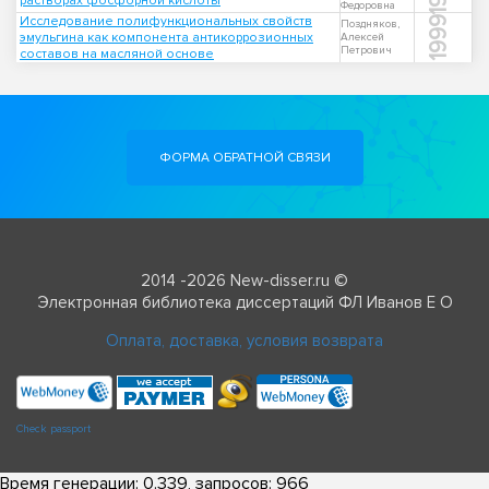
растворах фосфорной кислоты
Федоровна
Исследование полифункциональных свойств
1999
Поздняков,
эмульгина как компонента антикоррозионных
Алексей
Петрович
составов на масляной основе
ФОРМА ОБРАТНОЙ СВЯЗИ
2014 -2026 New-disser.ru ©
Электронная библиотека диссертаций ФЛ Иванов Е О
Оплата, доставка, условия возврата
Check passport
Время генерации: 0.339, запросов: 966