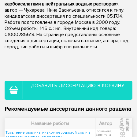
карбоксилатами в нейтральных водных растворах
»,
автор — Чухарева, Нина Васильевна, относится к типу:
кандидатская диссертация по специальности 05.17.14.
Работа подготовлена в городе Москва в 2000 году.
Объем работы: 145 с. : ил.. Внутренний код товара:
01000285618. На странице представлены основные
сведения о диссертации, включая название, автора, год,
город, тип работы и шифр специальности.
ДОБАВИТЬ ДИССЕРТАЦИЮ В КОРЗИНУ
Рекомендуемые диссертации данного раздела
ы
Д
а
т
а
з
а
щ
и
т
Название работы
Автор
1984
Горшенёва,
Травление окалины низкоуглеродистой стали в
Валентина