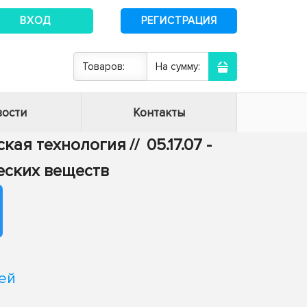
ВХОД
РЕГИСТРАЦИЯ
Товаров:
На сумму:
ости
Контакты
еская технология
//
05.17.07 -
еских веществ
ей