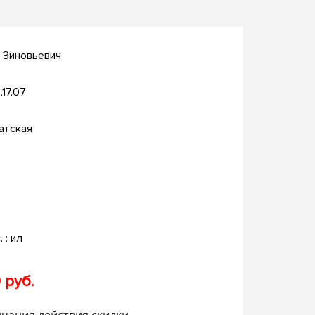
 Зиновьевич
.17.07
атская
. : ил
 руб.