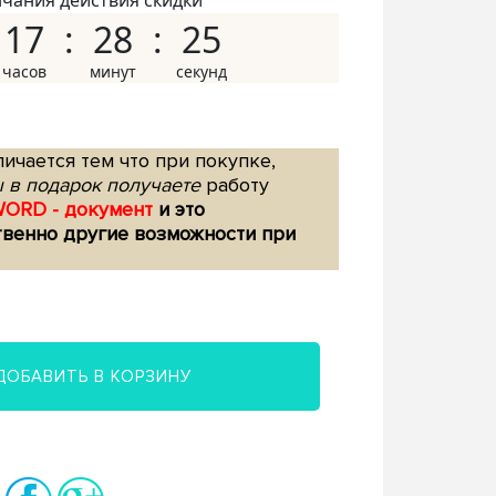
нчания действия скидки
17
28
24
ичается тем что при покупке,
 в подарок получаете
работу
WORD - документ
и это
твенно другие возможности при
ДОБАВИТЬ В КОРЗИНУ