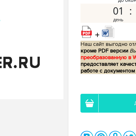
до око
01
+
Наш сайт выгодно отл
кроме PDF версии
Вы
преобразованную в 
предоставляет качес
работе с документом