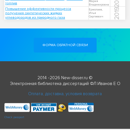
2001
Мария
топлив
Владимировна
Повышение эффективности процесса
2019
Ермолаев,
получения синтетических жидких
Илья
Сергеевич
углеводородов из природного газа
ФОРМА ОБРАТНОЙ СВЯЗИ
2014 -2026 New-disser.ru ©
Электронная библиотека диссертаций ФЛ Иванов Е О
Оплата, доставка, условия возврата
Check passport