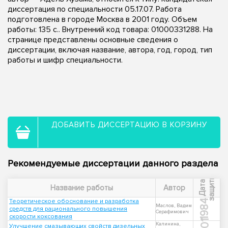
диссертация по специальности 05.17.07. Работа
подготовлена в городе Москва в 2001 году. Объем
работы: 135 с.. Внутренний код товара: 01000331288. На
странице представлены основные сведения о
диссертации, включая название, автора, год, город, тип
работы и шифр специальности.
ДОБАВИТЬ ДИССЕРТАЦИЮ В КОРЗИНУ
Рекомендуемые диссертации данного раздела
ы
Д
а
т
а
з
а
щ
и
т
Название работы
Автор
Теоретическое обоснование и разработка
1984
Маслов, Вадим
средств для рационального повышения
Серафимович
скорости коксования
Калинина,
Улучшение смазывающих свойств дизельных