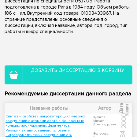
диссертация по специальности 05.17.05. Работа
подготовлена в городе Рига в 1984 году. Объем работы:
186 c. : ил. Внутренний код товара: 01003433967. На
странице представлены основные сведения о
диссертации, включая название, автора, год, город, тип
работы и шифр специальности.
ДОБАВИТЬ ДИССЕРТАЦИЮ В КОРЗИНУ
Рекомендуемые диссертации данного раздела
ы
Д
а
т
а
з
а
щ
и
т
Название работы
Автор
2000
Синтез и свойства макрогетероциклических
Куликов,
соединений с атомами азота в бензольных
Михаил
Александрович
кольцах изоиндольных фрагментов
Реакции активированных галоген- и
Восторова,
нитроароматических соединений с 3-