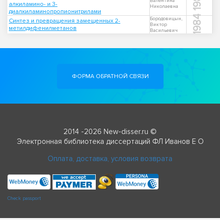
1984
Валентина
алкиламино- и 3-
Николаевна
диалкиламинопропионитрилами
1984
Бородовицын,
Синтез и превращения замещенных 2-
Виктор
метилдифенилметанов
Васильевич
ФОРМА ОБРАТНОЙ СВЯЗИ
2014 -2026 New-disser.ru ©
Электронная библиотека диссертаций ФЛ Иванов Е О
Оплата, доставка, условия возврата
Check passport