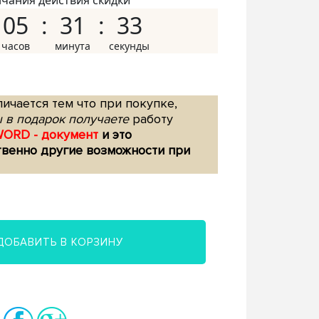
нчания действия скидки
05
31
32
ичается тем что при покупке,
 в подарок получаете
работу
WORD - документ
и это
твенно другие возможности при
ДОБАВИТЬ В КОРЗИНУ