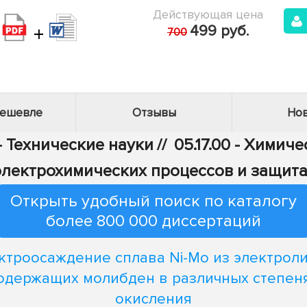
Действующая цена
+
499 руб.
700
дешевле
Отзывы
Нов
- Технические науки
//
05.17.00 - Химич
электрохимических процессов и защита
Открыть удобный поиск по каталогу
более 800 000 диссертаций
ктроосаждение сплава Ni-Mo из электроли
одержащих молибден в различных степен
окисления