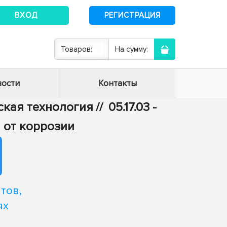
ВХОД
РЕГИСТРАЦИЯ
Товаров:
На сумму:
ости
Контакты
еская технология
//
05.17.03 -
 от коррозии
тов,
ях