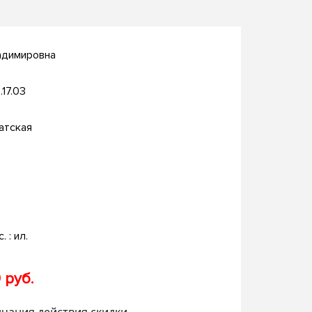
адимировна
.17.03
атская
. : ил.
 руб.