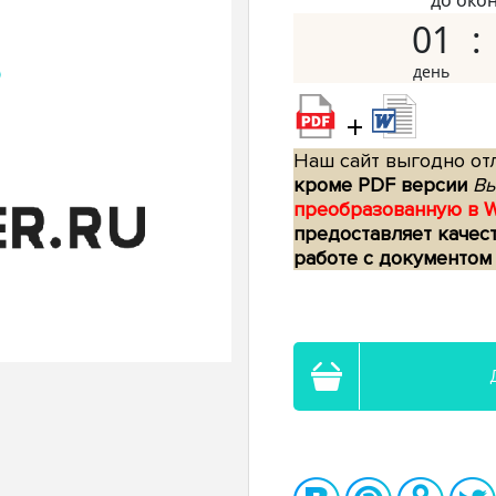
до око
01
+
Наш сайт выгодно отл
кроме PDF версии
Вы
преобразованную в 
предоставляет качес
работе с документом