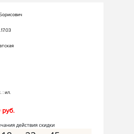
 Борисович
.17.03
атская
. : ил.
 руб.
нчания действия скидки