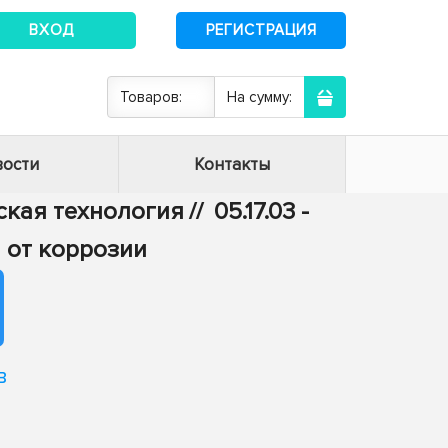
ВХОД
РЕГИСТРАЦИЯ
Товаров:
На сумму:
ости
Контакты
еская технология
//
05.17.03 -
 от коррозии
в