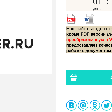
01
+
Наш сайт выгодно отл
кроме PDF версии
Вы
преобразованную в 
предоставляет качес
работе с документом