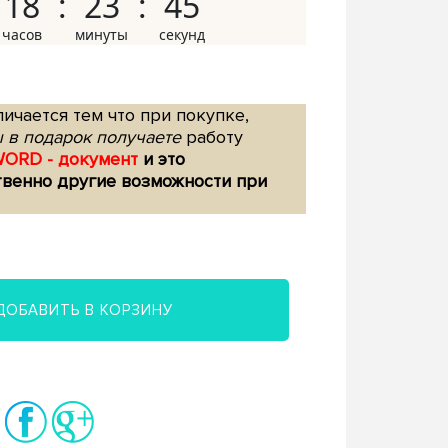
18
23
44
ичается тем что при покупке,
 в подарок получаете
работу
WORD - документ
и это
твенно другие возможности при
ДОБАВИТЬ В КОРЗИНУ