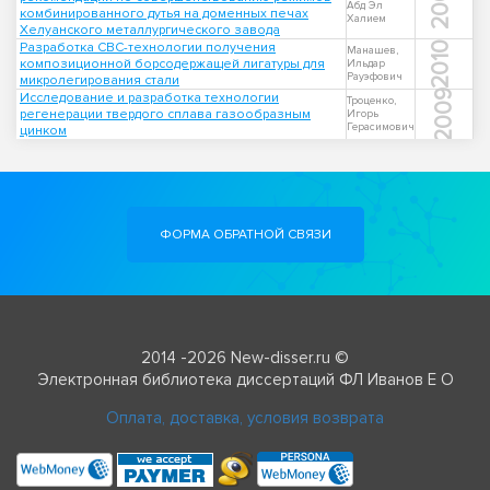
2001
Абд Эл
комбинированного дутья на доменных печах
Халием
Хелуанского металлургического завода
Разработка СВС-технологии получения
2010
Манашев,
композиционной борсодержащей лигатуры для
Ильдар
Рауэфович
микролегирования стали
2009
Исследование и разработка технологии
Троценко,
регенерации твердого сплава газообразным
Игорь
Герасимович
цинком
ФОРМА ОБРАТНОЙ СВЯЗИ
2014 -2026 New-disser.ru ©
Электронная библиотека диссертаций ФЛ Иванов Е О
Оплата, доставка, условия возврата