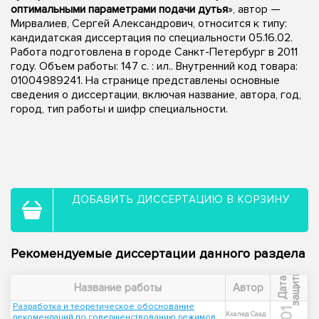
оптимальными параметрами подачи дутья
», автор —
Мирвалиев, Сергей Александрович, относится к типу:
кандидатская диссертация по специальности 05.16.02.
Работа подготовлена в городе Санкт-Петербург в 2011
году. Объем работы: 147 с. : ил.. Внутренний код товара:
01004989241. На странице представлены основные
сведения о диссертации, включая название, автора, год,
город, тип работы и шифр специальности.
ДОБАВИТЬ ДИССЕРТАЦИЮ В КОРЗИНУ
Рекомендуемые диссертации данного раздела
ы
Д
а
т
а
з
а
щ
и
т
Название работы
Автор
Разработка и теоретическое обоснование
Кхалед Саад
рекомендаций по совершенствованию режимов