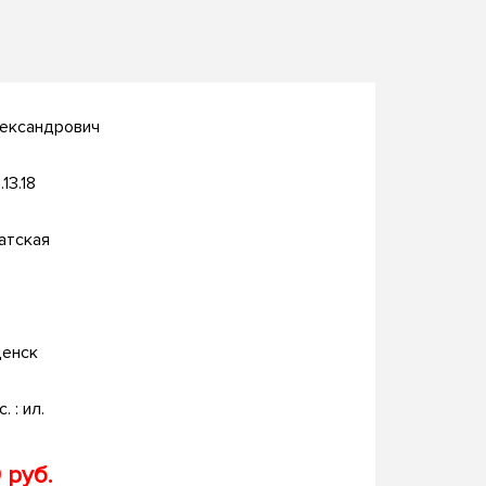
лександрович
.13.18
атская
енск
. : ил.
 руб.