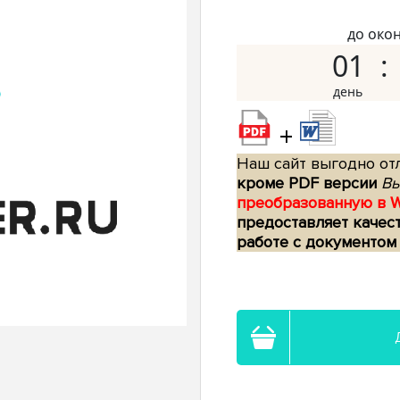
до око
01
+
Наш сайт выгодно отл
кроме PDF версии
Вы
преобразованную в 
предоставляет качес
работе с документом